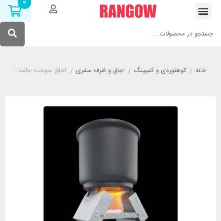
0
خانه
/
کوهنوردی و کمپینگ
/
اجاق و ظرف سفری
/
اجاق سوخت جامد اشبیت مدل  002 091 00