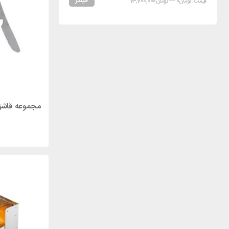
فیلتر
قیمت:
تومان0
—
تومان13,700,000