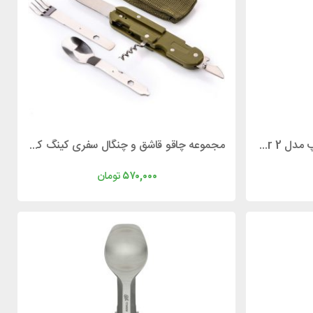
مجموعه ظروف سفری کینگ کمپ مدل KingCamp Camper 2
مجموعه چاقو قاشق و چنگال سفری کینگ کمپ مدل KingCamp Multifunction KA3643
۵۷۰,۰۰۰
تومان