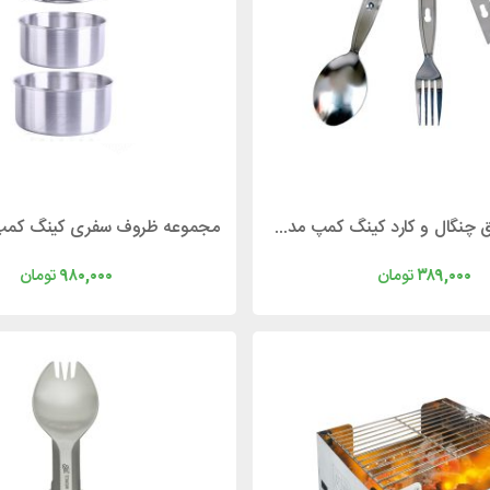
مجموعه قاشق چنگال و کارد کینگ کمپ مدل KingCamp KA3636
۳۸۹,۰۰۰
تومان
۹۸۰,۰۰۰
تومان