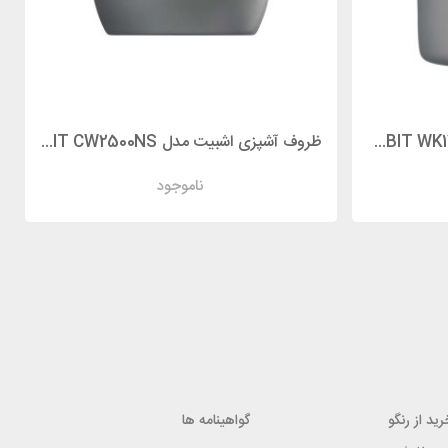
کتری سفری اشبیت مدل ESBIT WK1400HA
ظروف آشپزی اشبیت مدل ESBIT CW2500NS
ناموجود
ید از رنگو
گواهینامه ها