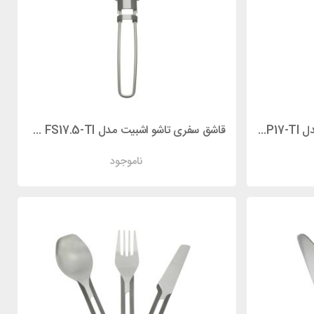
قاشق چنگال سفری اشبیت 1*2 مدل ESBIT FSP17-TI
قاشق سفری تاشو اشبیت مدل ESBIT FS17.5-TI
ناموجود