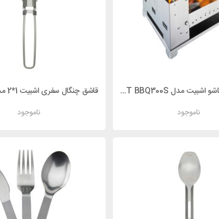
منقل ذغالی تاشو اشبیت مدل ESBIT BBQ300S
ناموجود
ناموجود