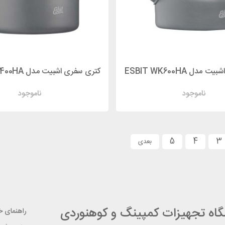
دل ESBIT WK600HA
ناموجود
ناموجود
5
4
3
شگاه تجهیزات کمپینگ و کوهنوردی
راهنمای خر