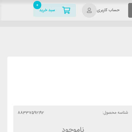
0
حساب کاربری
سبد خرید
شناسه محصول:
88337592192
ناموجود