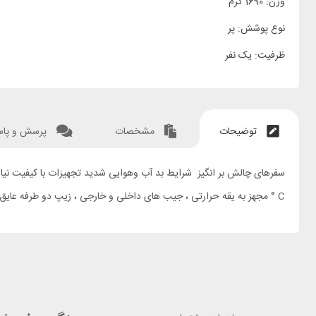
وزن: 1690 گرم
نوع پوشش: پر
ظرفیت: یک نفر
توضیحات
مشخصات
پرسش و پا
° C مجهز به یقه حرارتی ، جیب های داخلی و خارجی ، زیپ دو طرفه عایق حرارتی و سایر ملزومات است.