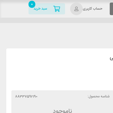
0
حساب کاربری
سبد خرید
شناسه محصول:
88337592190
ناموجود