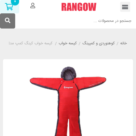
0
خانه
/
کوهنوردی و کمپینگ
/
کیسه خواب
/
کیسه خواب کینگ کمپ مدل KingCamp KS3140 Standing 250s