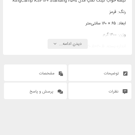
کیسه خواب کینگ کمپ مدل KingCamp KS3140 Standing 250s
رنگ: قرمز
ابعاد: ۶۵ × ۱۶۰ سانتی‌متر
وزن: ۱۴۰۰ گرم
دیدن ادامه...
اندازه بسته: ۲۰.۵×۲۰.۵×۳۲ سانتی‌متر
توضیحات
مشخصات
نظرات
پرسش و پاسخ