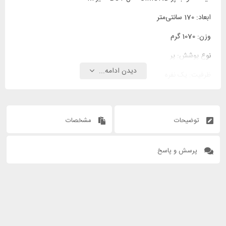
ابعاد: 170 سانتی‌متر
وزن: 1070 گرم
نوع پوشش: پر
دیدن ادامه...
ظرفیت: یک نفره
بالش: ندارد
مقاوم در برابر آب: دارد
توضیحات
مشخصات
پرسش و پاسخ