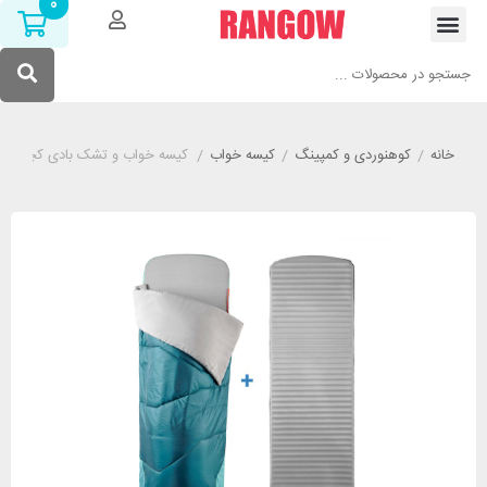
0
خانه
/
کوهنوردی و کمپینگ
/
کیسه خواب
/
کیسه خواب و تشک بادی کچوا مدل UECHUA XL MH500