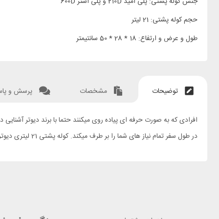
جنس کوله پشتی: پلی آمید 210D و پلی استر 600D
حجم کوله پشتی: 21 لیتر
طول و عرض و ارتفاع: 18 * 28 * 50 سانتیمتر
توضیحات
مشخصات
پرسش و پا
در طول سفر تمام نیاز های شما را بر طرف میکند. کوله پشتی 21 لیتری دیوتر مدل FUTURA 21 SL گزینه مناسبی برای همراهی شما میباشد.