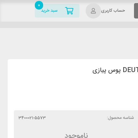
0
حساب کاربری
سبد خرید
شناسه محصول:
3400021-5573
ناموجود