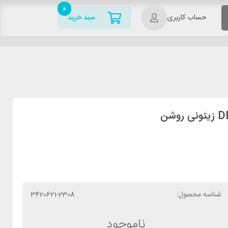
0
حساب کاربری
سبد خرید
شناسه محصول:
3420621-2308
ناموجود