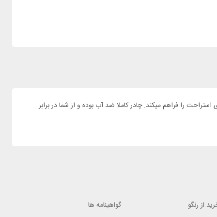
ز به یک چادر سبک و کار آمد دارید. چادر 3 نفره هاسکی مدل Bronder 3 برای حداکثر 3 نفر فضای کافی برای استراحت را فراهم میکند. چادر کاملا ضد آب بوده و از شما در برابر
ید از رنگو
گواهینامه ها