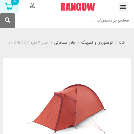
0
خانه
/
کوهنوردی و کمپینگ
/
چادر مسافرتی
/
چادر 2 نفره FORCLAZ مدل MT100