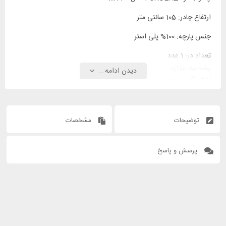
ارتفاع چادر: 105 سانتی متر
جنس پارچه: 100% پلی استر
تعداد در: 1 عدد
پشه بند: ندارد
دیدن ادامه...
آفتاب گیر: ندارد
مقاومت در برابر باران: دارد
مقاومت در برابر طوفان: دارد
هواکش: دارد
توضیحات
مشخصات
پرسش و پاسخ