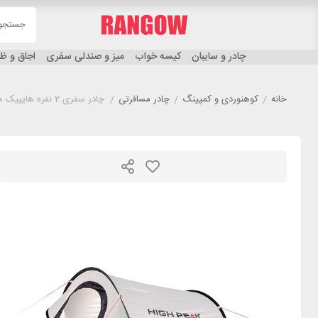
چادر و سایبان
کیسه خواب
میز و صندلی سفری
اجاق و 
خانه
/
کوهنوردی و کمپینگ
/
چادر مسافرتی
/
چادر سفری 2 نفره هایپیک مدل HIGH PEAK CAMPO سفید