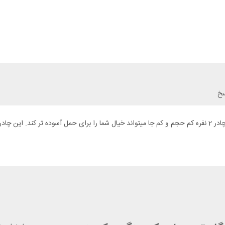
سخ
تفاوت چادر میله ای با چادر فنری در راحت باز و بسته شدن آن است. یک چادر 2 نفره کم حجم و کم جا میتواند خیال ش