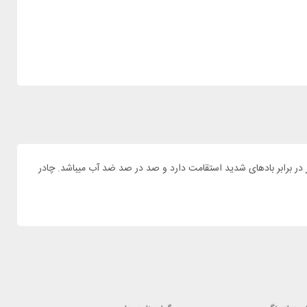
ما را برای حمل آسوده تر کند. این چادر در برابر بادهای شدید استقامت دارد و صد در صد ضد آب میباشد. چادر