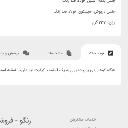
جنس بدنه: استیل. فولاد ضد زنگ
جنس درپوش: سیلیکون. فولاد ضد زنگ
وزن: 233 گرم
توضیحات
مشخصات
پرسش و پا
هنگام کوهنوردی یا پیاده روی به یک قمقمه با کیفیت نیاز دارید. قمقمه استیل کچوآ مدل MH100 مشکی گنجایش 1 لیتر گزینه مناسبی ب
رنگو - فرو
خدمات مشتریان