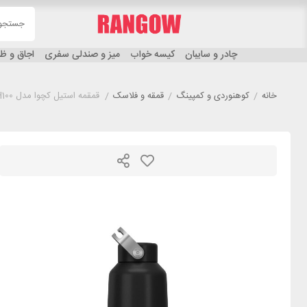
چادر و سایبان
کیسه خواب
میز و صندلی سفری
اجاق و 
خانه
/
کوهنوردی و کمپینگ
/
قمقه و فلاسک
/
قمقمه استیل کچوا مدل QUECHUA MH100 مشکی گنجایش 1 لیتر