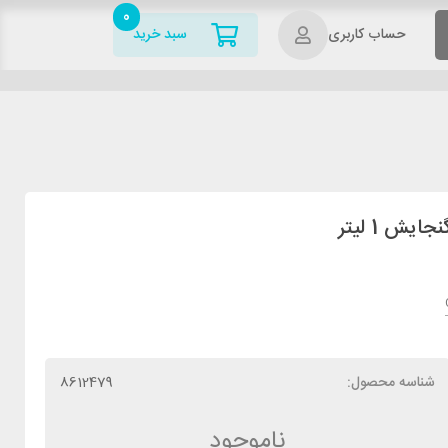
0
حساب کاربری
سبد خرید
شناسه محصول:
8612479
ناموجود