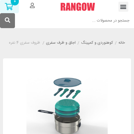
0
خانه
/
کوهنوردی و کمپینگ
/
اجاق و ظرف سفری
/
ظروف سفری 4 نفره کچوا مدل QUECHUA MH100