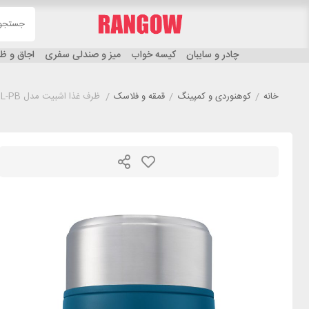
چادر و سایبان
کیسه خواب
میز و صندلی سفری
اجاق و 
خانه
/
کوهنوردی و کمپینگ
/
قمقه و فلاسک
/
ظرف غذا اشبیت مدل ESBIT FJ600TL-PB گنجایش 600 میلی لیتر آبی