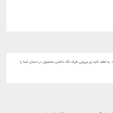
با کیفیت نیاز دارید. ظرف غذا اشبیت مدل FJ600TL-PB گزینه مناسبی برای شما میباشد. به لطف لایه زبر بیرونی ظرف نگه داشتن محصول در دستان شما را