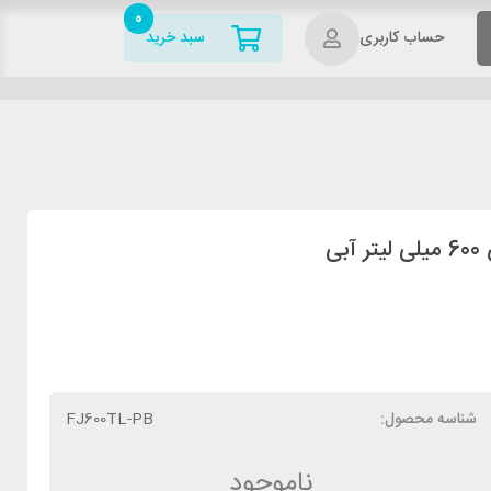
0
حساب کاربری
سبد خرید
شناسه محصول:
FJ600TL-PB
ناموجود