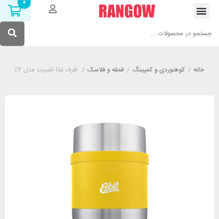
0
خانه
/
کوهنوردی و کمپینگ
/
قمقه و فلاسک
/
ظرف غذا اشبیت مدل ESBIT FJ500SC-SY گنجایش 500 میلی لیتر زرد