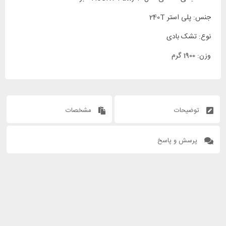
جنس: پلی استر 240T
نوع: تشک بادی
وزن: 1900 گرم
توضیحات
مشخصات
پرسش و پاسخ